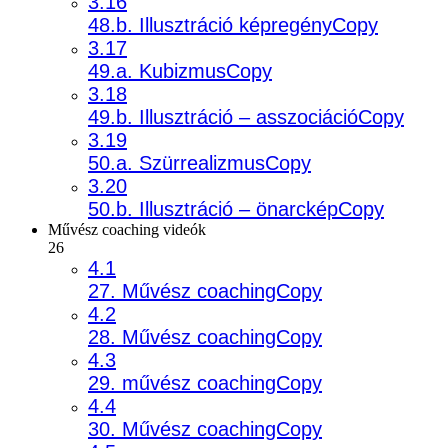
3.16
48.b. Illusztráció képregényCopy
3.17
49.a. KubizmusCopy
3.18
49.b. Illusztráció – asszociációCopy
3.19
50.a. SzürrealizmusCopy
3.20
50.b. Illusztráció – önarcképCopy
Művész coaching videók
26
4.1
27. Művész coachingCopy
4.2
28. Művész coachingCopy
4.3
29. művész coachingCopy
4.4
30. Művész coachingCopy