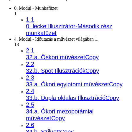
0. Modul - Munkafüzet
1
1.1
0. lecke Illusztrátor-Második rész
munkafüzet
4. Modul - Időutazás a művészet világában 1.
18
2.1
32.a. Őskori művészetCopy
2.2
32.b. Spot IllusztrációkCopy
2.3
33.a. Ókori egyiptomi művészetCopy
2.4
33.b. Dupla oldalas IllusztrációCopy
2.5
34.a. Ókori mezopotámiai
művészetCopy
2.6
34.b. SziluettCopy