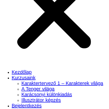
Kezdőlap
Kurzusaink
Karaktertervező 1 – Karakterek világa
A Tenger világa
Karácsonyi különkiadás
Illusztrátor képzés
Bejelentkezés