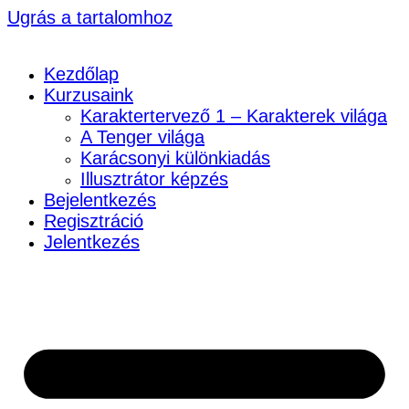
Ugrás a tartalomhoz
Kezdőlap
Kurzusaink
Karaktertervező 1 – Karakterek világa
A Tenger világa
Karácsonyi különkiadás
Illusztrátor képzés
Bejelentkezés
Regisztráció
Jelentkezés