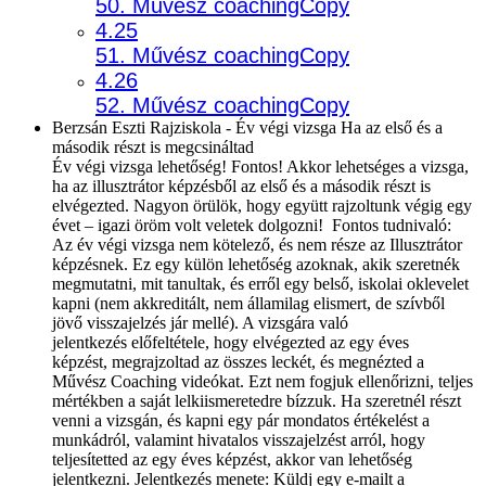
50. Művész coachingCopy
4.25
51. Művész coachingCopy
4.26
52. Művész coachingCopy
Berzsán Eszti Rajziskola - Év végi vizsga Ha az első és a
második részt is megcsináltad
Év végi vizsga lehetőség! Fontos! Akkor lehetséges a vizsga,
ha az illusztrátor képzésből az első és a második részt is
elvégezted. Nagyon örülök, hogy együtt rajzoltunk végig egy
évet – igazi öröm volt veletek dolgozni! Fontos tudnivaló:
Az év végi vizsga nem kötelező, és nem része az Illusztrátor
képzésnek. Ez egy külön lehetőség azoknak, akik szeretnék
megmutatni, mit tanultak, és erről egy belső, iskolai oklevelet
kapni (nem akkreditált, nem államilag elismert, de szívből
jövő visszajelzés jár mellé). A vizsgára való
jelentkezés előfeltétele, hogy elvégezted az egy éves
képzést, megrajzoltad az összes leckét, és megnézted a
Művész Coaching videókat. Ezt nem fogjuk ellenőrizni, teljes
mértékben a saját lelkiismeretedre bízzuk. Ha szeretnél részt
venni a vizsgán, és kapni egy pár mondatos értékelést a
munkádról, valamint hivatalos visszajelzést arról, hogy
teljesítetted az egy éves képzést, akkor van lehetőség
jelentkezni. Jelentkezés menete: Küldj egy e-mailt a