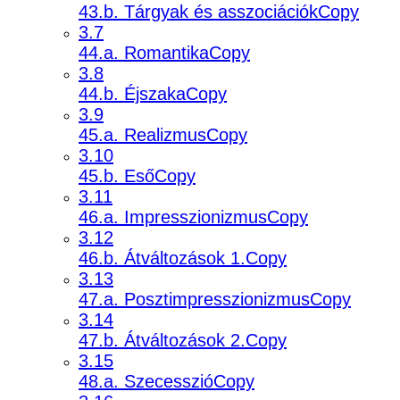
43.b. Tárgyak és asszociációkCopy
3.7
44.a. RomantikaCopy
3.8
44.b. ÉjszakaCopy
3.9
45.a. RealizmusCopy
3.10
45.b. EsőCopy
3.11
46.a. ImpresszionizmusCopy
3.12
46.b. Átváltozások 1.Copy
3.13
47.a. PosztimpresszionizmusCopy
3.14
47.b. Átváltozások 2.Copy
3.15
48.a. SzecesszióCopy