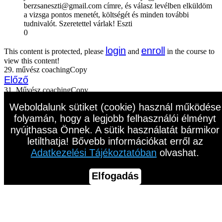
berzsaneszti@gmail.com címre, és válasz levélben elküldöm
a vizsga pontos menetét, költségét és minden további
tudnivalót. Szeretettel várlak! Eszti
0
login
enroll
This content is protected, please
and
in the course to
view this content!
29. művész coachingCopy
Előző
31. Művész coachingCopy
Következő
Weboldalunk sütiket (cookie) használ működése
folyamán, hogy a legjobb felhasználói élményt
nyújthassa Önnek. A sütik használatát bármikor
letilthatja! Bővebb információkat erről az
Adatkezelési Tájékoztatóban
olvashat.
Elfogadás