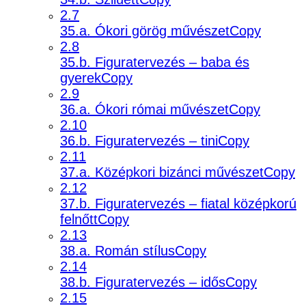
2.7
35.a. Ókori görög művészetCopy
2.8
35.b. Figuratervezés – baba és
gyerekCopy
2.9
36.a. Ókori római művészetCopy
2.10
36.b. Figuratervezés – tiniCopy
2.11
37.a. Középkori bizánci művészetCopy
2.12
37.b. Figuratervezés – fiatal középkorú
felnőttCopy
2.13
38.a. Román stílusCopy
2.14
38.b. Figuratervezés – idősCopy
2.15