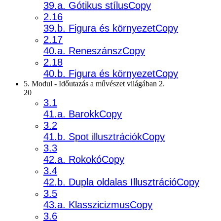
39.a. Gótikus stílusCopy
2.16
39.b. Figura és környezetCopy
2.17
40.a. ReneszánszCopy
2.18
40.b. Figura és környezetCopy
5. Modul - Időutazás a művészet világában 2.
20
3.1
41.a. BarokkCopy
3.2
41.b. Spot illusztrációkCopy
3.3
42.a. RokokóCopy
3.4
42.b. Dupla oldalas IllusztrációCopy
3.5
43.a. KlasszicizmusCopy
3.6