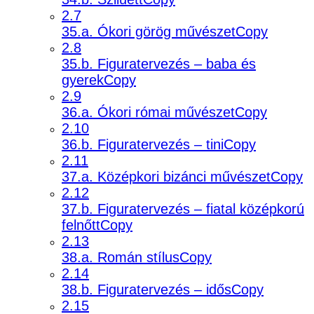
2.7
35.a. Ókori görög művészetCopy
2.8
35.b. Figuratervezés – baba és
gyerekCopy
2.9
36.a. Ókori római művészetCopy
2.10
36.b. Figuratervezés – tiniCopy
2.11
37.a. Középkori bizánci művészetCopy
2.12
37.b. Figuratervezés – fiatal középkorú
felnőttCopy
2.13
38.a. Román stílusCopy
2.14
38.b. Figuratervezés – idősCopy
2.15