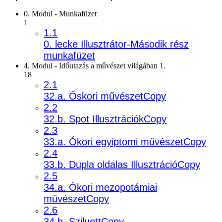
0. Modul - Munkafüzet
1
1.1
0. lecke Illusztrátor-Második rész
munkafüzet
4. Modul - Időutazás a művészet világában 1.
18
2.1
32.a. Őskori művészetCopy
2.2
32.b. Spot IllusztrációkCopy
2.3
33.a. Ókori egyiptomi művészetCopy
2.4
33.b. Dupla oldalas IllusztrációCopy
2.5
34.a. Ókori mezopotámiai
művészetCopy
2.6
34.b. SziluettCopy