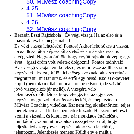
50. Művész coachingCopy
4.25
51. Művész coachingCopy
4.26
52. Művész coachingCopy
Berzsán Eszti Rajziskola - Év végi vizsga Ha az első és a
második részt is megcsináltad
Év végi vizsga lehetőség! Fontos! Akkor lehetséges a vizsga,
ha az illusztrátor képzésből az első és a második részt is
elvégezted. Nagyon örülök, hogy együtt rajzoltunk végig egy
évet – igazi öröm volt veletek dolgozni! Fontos tudnivaló:
Az év végi vizsga nem kötelező, és nem része az Illusztrátor
képzésnek. Ez egy külön lehetőség azoknak, akik szeretnék
megmutatni, mit tanultak, és erről egy belső, iskolai oklevelet
kapni (nem akkreditált, nem államilag elismert, de szívből
jövő visszajelzés jár mellé). A vizsgára való
jelentkezés előfeltétele, hogy elvégezted az egy éves
képzést, megrajzoltad az összes leckét, és megnézted a
Művész Coaching videókat. Ezt nem fogjuk ellenőrizni, teljes
mértékben a saját lelkiismeretedre bízzuk. Ha szeretnél részt
venni a vizsgán, és kapni egy pár mondatos értékelést a
munkádról, valamint hivatalos visszajelzést arról, hogy
teljesítetted az egy éves képzést, akkor van lehetőség
jelentkezni. Jelentkezés menete: Küldj egy e-mailt a