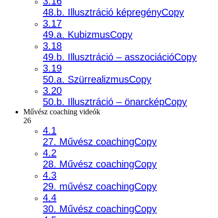
3.16
48.b. Illusztráció képregényCopy
3.17
49.a. KubizmusCopy
3.18
49.b. Illusztráció – asszociációCopy
3.19
50.a. SzürrealizmusCopy
3.20
50.b. Illusztráció – önarcképCopy
Művész coaching videók
26
4.1
27. Művész coachingCopy
4.2
28. Művész coachingCopy
4.3
29. művész coachingCopy
4.4
30. Művész coachingCopy