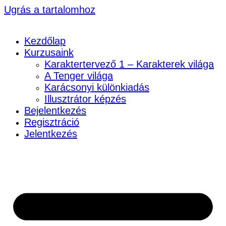
Ugrás a tartalomhoz
Kezdőlap
Kurzusaink
Karaktertervező 1 – Karakterek világa
A Tenger világa
Karácsonyi különkiadás
Illusztrátor képzés
Bejelentkezés
Regisztráció
Jelentkezés