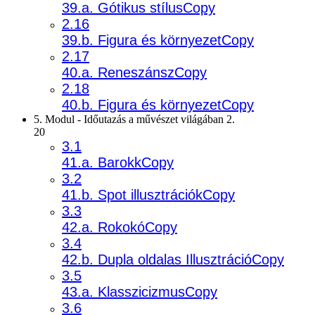
39.a. Gótikus stílusCopy
2.16
39.b. Figura és környezetCopy
2.17
40.a. ReneszánszCopy
2.18
40.b. Figura és környezetCopy
5. Modul - Időutazás a művészet világában 2.
20
3.1
41.a. BarokkCopy
3.2
41.b. Spot illusztrációkCopy
3.3
42.a. RokokóCopy
3.4
42.b. Dupla oldalas IllusztrációCopy
3.5
43.a. KlasszicizmusCopy
3.6