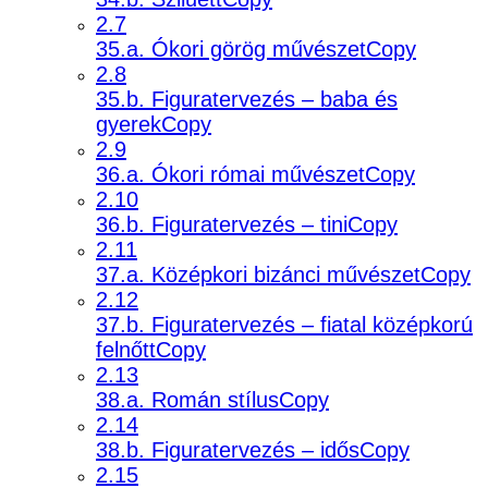
2.7
35.a. Ókori görög művészetCopy
2.8
35.b. Figuratervezés – baba és
gyerekCopy
2.9
36.a. Ókori római művészetCopy
2.10
36.b. Figuratervezés – tiniCopy
2.11
37.a. Középkori bizánci művészetCopy
2.12
37.b. Figuratervezés – fiatal középkorú
felnőttCopy
2.13
38.a. Román stílusCopy
2.14
38.b. Figuratervezés – idősCopy
2.15