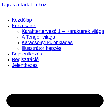
Ugrás a tartalomhoz
Kezdőlap
Kurzusaink
Karaktertervező 1 – Karakterek világa
A Tenger világa
Karácsonyi különkiadás
Illusztrátor képzés
Bejelentkezés
Regisztráció
Jelentkezés