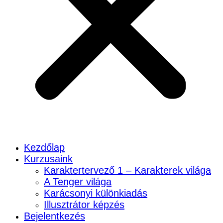
Kezdőlap
Kurzusaink
Karaktertervező 1 – Karakterek világa
A Tenger világa
Karácsonyi különkiadás
Illusztrátor képzés
Bejelentkezés