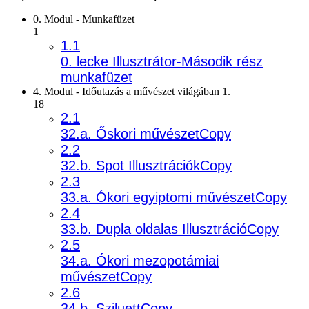
0. Modul - Munkafüzet
1
1.1
0. lecke Illusztrátor-Második rész
munkafüzet
4. Modul - Időutazás a művészet világában 1.
18
2.1
32.a. Őskori művészetCopy
2.2
32.b. Spot IllusztrációkCopy
2.3
33.a. Ókori egyiptomi művészetCopy
2.4
33.b. Dupla oldalas IllusztrációCopy
2.5
34.a. Ókori mezopotámiai
művészetCopy
2.6
34.b. SziluettCopy