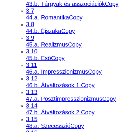
43.b. Tárgyak és asszociációkCopy
3.7
44.a. RomantikaCopy
3.8
44.b. ÉjszakaCopy
3.9
45.a. RealizmusCopy
3.10
45.b. EsőCopy
3.11
46.a. ImpresszionizmusCopy
3.12
46.b. Átváltozások 1.Copy
3.13
47.a. PosztimpresszionizmusCopy
3.14
47.b. Átváltozások 2.Copy
3.15
48.a. SzecesszióCopy