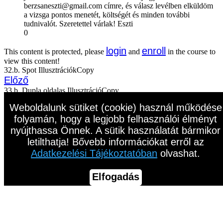
berzsaneszti@gmail.com címre, és válasz levélben elküldöm
a vizsga pontos menetét, költségét és minden további
tudnivalót. Szeretettel várlak! Eszti
0
login
enroll
This content is protected, please
and
in the course to
view this content!
32.b. Spot IllusztrációkCopy
Előző
33.b. Dupla oldalas IllusztrációCopy
Következő
Weboldalunk sütiket (cookie) használ működése
folyamán, hogy a legjobb felhasználói élményt
nyújthassa Önnek. A sütik használatát bármikor
letilthatja! Bővebb információkat erről az
Adatkezelési Tájékoztatóban
olvashat.
Elfogadás