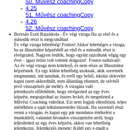
50. Művész coachingCopy
4.25
51. Művész coachingCopy
4.26
52. Művész coachingCopy
Berzsán Eszti Rajziskola - Év végi vizsga Ha az első és a
második részt is megcsináltad
Év végi vizsga lehetőség! Fontos! Akkor lehetséges a vizsga,
ha az illusztrátor képzésből az első és a második részt is
elvégezted. Nagyon örülök, hogy együtt rajzoltunk végig egy
évet – igazi öröm volt veletek dolgozni! Fontos tudnivaló:
Az év végi vizsga nem kötelező, és nem része az Illusztrátor
képzésnek. Ez egy külön lehetőség azoknak, akik szeretnék
megmutatni, mit tanultak, és erről egy belső, iskolai oklevelet
kapni (nem akkreditált, nem államilag elismert, de szívből
jövő visszajelzés jár mellé). A vizsgára való
jelentkezés előfeltétele, hogy elvégezted az egy éves
képzést, megrajzoltad az összes leckét, és megnézted a
Művész Coaching videókat. Ezt nem fogjuk ellenőrizni, teljes
mértékben a saját lelkiismeretedre bízzuk. Ha szeretnél részt
venni a vizsgán, és kapni egy pár mondatos értékelést a
munkádról, valamint hivatalos visszajelzést arról, hogy
teljesítetted az egy éves képzést, akkor van lehetőség
jelentkezni. Jelentkezés menete: Küldj egy e-mailt a