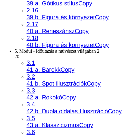
39.a. Gótikus stílusCopy
2.16
39.b. Figura és környezetCopy
2.17
40.a. ReneszánszCopy
2.18
40.b. Figura és környezetCopy
5. Modul - Időutazás a művészet világában 2.
20
3.1
41.a. BarokkCopy
3.2
41.b. Spot illusztrációkCopy
3.3
42.a. RokokóCopy
3.4
42.b. Dupla oldalas IllusztrációCopy
3.5
43.a. KlasszicizmusCopy
3.6