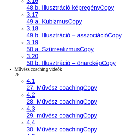
3.16
48.b. Illusztráció képregényCopy
3.17
49.a. KubizmusCopy
3.18
49.b. Illusztráció – asszociációCopy
3.19
50.a. SzürrealizmusCopy
3.20
50.b. Illusztráció – önarcképCopy
Művész coaching videók
26
4.1
27. Művész coachingCopy
4.2
28. Művész coachingCopy
4.3
29. művész coachingCopy
4.4
30. Művész coachingCopy