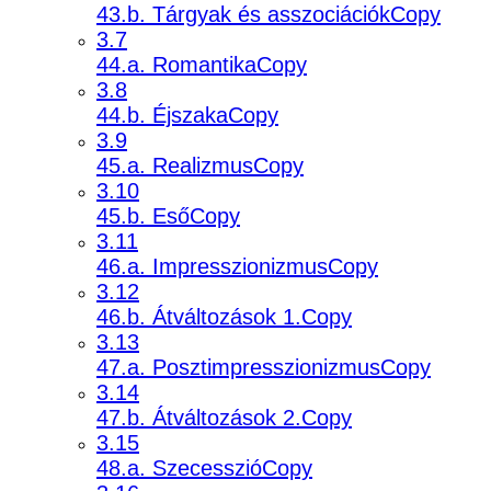
43.b. Tárgyak és asszociációkCopy
3.7
44.a. RomantikaCopy
3.8
44.b. ÉjszakaCopy
3.9
45.a. RealizmusCopy
3.10
45.b. EsőCopy
3.11
46.a. ImpresszionizmusCopy
3.12
46.b. Átváltozások 1.Copy
3.13
47.a. PosztimpresszionizmusCopy
3.14
47.b. Átváltozások 2.Copy
3.15
48.a. SzecesszióCopy