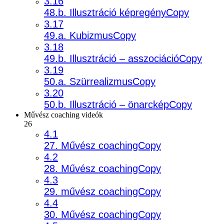
3.16
48.b. Illusztráció képregényCopy
3.17
49.a. KubizmusCopy
3.18
49.b. Illusztráció – asszociációCopy
3.19
50.a. SzürrealizmusCopy
3.20
50.b. Illusztráció – önarcképCopy
Művész coaching videók
26
4.1
27. Művész coachingCopy
4.2
28. Művész coachingCopy
4.3
29. művész coachingCopy
4.4
30. Művész coachingCopy