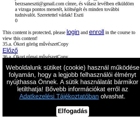
berzsaneszti@gmail.com címre, és válasz levélben elküldöm
a vizsga pontos menetét, költségét és minden további
tudnivalót. Szeretettel várlak! Eszti
0
login
enroll
This content is protected, please
and
in the course to
view this content!
35.a. Ókori görög művészetCopy
Előző
36.a. Ókori római művészetCopy
Következő
Weboldalunk sütiket (cookie) használ működése
folyamán, hogy a legjobb felhasználói élményt
nyújthassa Önnek. A sütik használatát bármikor
letilthatja! Bővebb információkat erről az
Adatkezelési Tájékoztatóban
olvashat.
Elfogadás