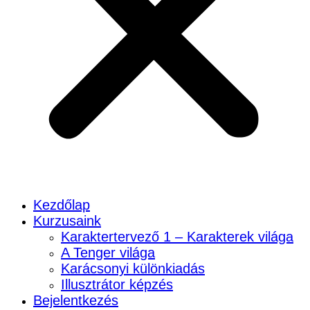
Kezdőlap
Kurzusaink
Karaktertervező 1 – Karakterek világa
A Tenger világa
Karácsonyi különkiadás
Illusztrátor képzés
Bejelentkezés