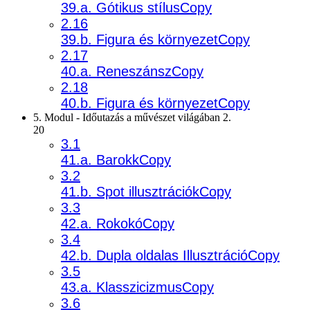
39.a. Gótikus stílusCopy
2.16
39.b. Figura és környezetCopy
2.17
40.a. ReneszánszCopy
2.18
40.b. Figura és környezetCopy
5. Modul - Időutazás a művészet világában 2.
20
3.1
41.a. BarokkCopy
3.2
41.b. Spot illusztrációkCopy
3.3
42.a. RokokóCopy
3.4
42.b. Dupla oldalas IllusztrációCopy
3.5
43.a. KlasszicizmusCopy
3.6