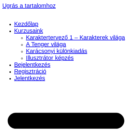
Ugrás a tartalomhoz
Kezdőlap
Kurzusaink
Karaktertervező 1 – Karakterek világa
A Tenger világa
Karácsonyi különkiadás
Illusztrátor képzés
Bejelentkezés
Regisztráció
Jelentkezés