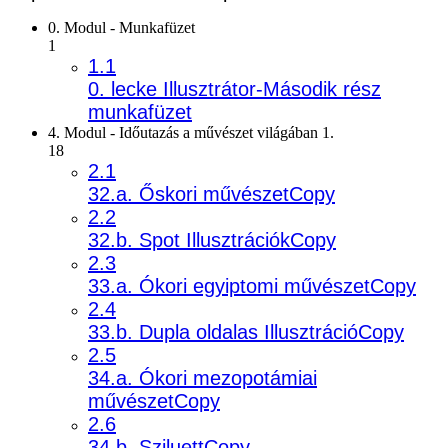
0. Modul - Munkafüzet
1
1.1
0. lecke Illusztrátor-Második rész
munkafüzet
4. Modul - Időutazás a művészet világában 1.
18
2.1
32.a. Őskori művészetCopy
2.2
32.b. Spot IllusztrációkCopy
2.3
33.a. Ókori egyiptomi művészetCopy
2.4
33.b. Dupla oldalas IllusztrációCopy
2.5
34.a. Ókori mezopotámiai
művészetCopy
2.6
34.b. SziluettCopy