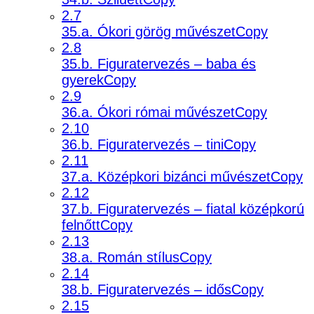
2.7
35.a. Ókori görög művészetCopy
2.8
35.b. Figuratervezés – baba és
gyerekCopy
2.9
36.a. Ókori római művészetCopy
2.10
36.b. Figuratervezés – tiniCopy
2.11
37.a. Középkori bizánci művészetCopy
2.12
37.b. Figuratervezés – fiatal középkorú
felnőttCopy
2.13
38.a. Román stílusCopy
2.14
38.b. Figuratervezés – idősCopy
2.15