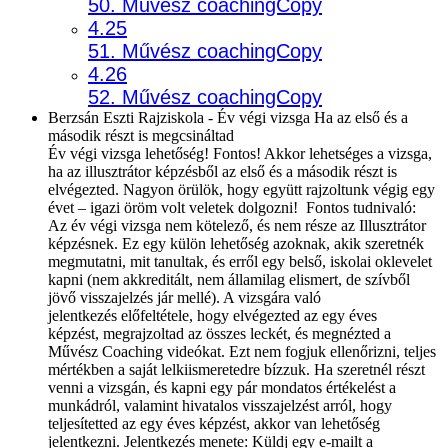
50. Művész coachingCopy
4.25
51. Művész coachingCopy
4.26
52. Művész coachingCopy
Berzsán Eszti Rajziskola - Év végi vizsga Ha az első és a
második részt is megcsináltad
Év végi vizsga lehetőség! Fontos! Akkor lehetséges a vizsga,
ha az illusztrátor képzésből az első és a második részt is
elvégezted. Nagyon örülök, hogy együtt rajzoltunk végig egy
évet – igazi öröm volt veletek dolgozni! Fontos tudnivaló:
Az év végi vizsga nem kötelező, és nem része az Illusztrátor
képzésnek. Ez egy külön lehetőség azoknak, akik szeretnék
megmutatni, mit tanultak, és erről egy belső, iskolai oklevelet
kapni (nem akkreditált, nem államilag elismert, de szívből
jövő visszajelzés jár mellé). A vizsgára való
jelentkezés előfeltétele, hogy elvégezted az egy éves
képzést, megrajzoltad az összes leckét, és megnézted a
Művész Coaching videókat. Ezt nem fogjuk ellenőrizni, teljes
mértékben a saját lelkiismeretedre bízzuk. Ha szeretnél részt
venni a vizsgán, és kapni egy pár mondatos értékelést a
munkádról, valamint hivatalos visszajelzést arról, hogy
teljesítetted az egy éves képzést, akkor van lehetőség
jelentkezni. Jelentkezés menete: Küldj egy e-mailt a