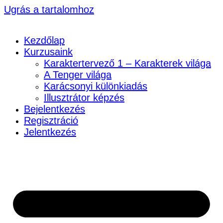
Ugrás a tartalomhoz
Kezdőlap
Kurzusaink
Karaktertervező 1 – Karakterek világa
A Tenger világa
Karácsonyi különkiadás
Illusztrátor képzés
Bejelentkezés
Regisztráció
Jelentkezés