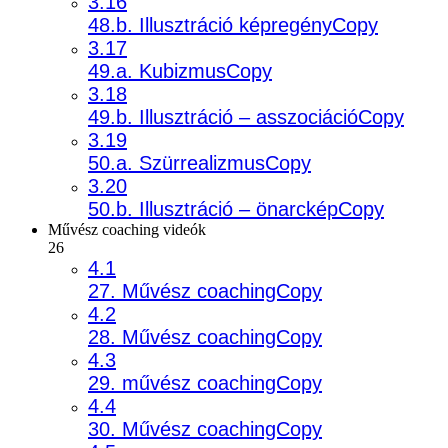
3.16
48.b. Illusztráció képregényCopy
3.17
49.a. KubizmusCopy
3.18
49.b. Illusztráció – asszociációCopy
3.19
50.a. SzürrealizmusCopy
3.20
50.b. Illusztráció – önarcképCopy
Művész coaching videók
26
4.1
27. Művész coachingCopy
4.2
28. Művész coachingCopy
4.3
29. művész coachingCopy
4.4
30. Művész coachingCopy