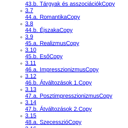
43.b. Tárgyak és asszociációkCopy
3.7
44.a. RomantikaCopy
3.8
44.b. ÉjszakaCopy
3.9
45.a. RealizmusCopy
3.10
45.b. EsőCopy
3.11
46.a. ImpresszionizmusCopy
3.12
46.b. Átváltozások 1.Copy
3.13
47.a. PosztimpresszionizmusCopy
3.14
47.b. Átváltozások 2.Copy
3.15
48.a. SzecesszióCopy