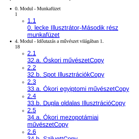
0. Modul - Munkafüzet
1
1.1
0. lecke Illusztrátor-Második rész
munkafüzet
4. Modul - Időutazás a művészet világában 1.
18
2.1
32.a. Őskori művészetCopy
2.2
32.b. Spot IllusztrációkCopy
2.3
33.a. Ókori egyiptomi művészetCopy
2.4
33.b. Dupla oldalas IllusztrációCopy
2.5
34.a. Ókori mezopotámiai
művészetCopy
2.6
34.b. SziluettCopy