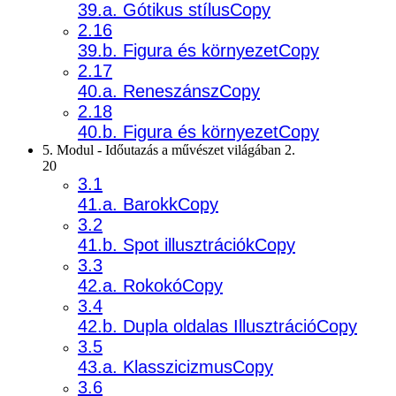
39.a. Gótikus stílusCopy
2.16
39.b. Figura és környezetCopy
2.17
40.a. ReneszánszCopy
2.18
40.b. Figura és környezetCopy
5. Modul - Időutazás a művészet világában 2.
20
3.1
41.a. BarokkCopy
3.2
41.b. Spot illusztrációkCopy
3.3
42.a. RokokóCopy
3.4
42.b. Dupla oldalas IllusztrációCopy
3.5
43.a. KlasszicizmusCopy
3.6