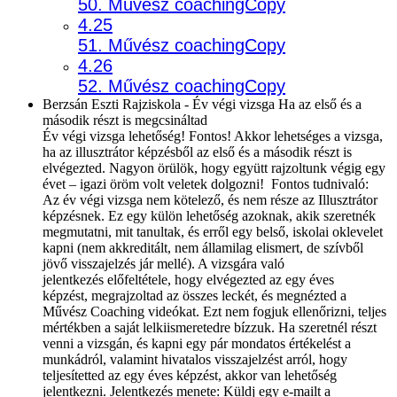
50. Művész coachingCopy
4.25
51. Művész coachingCopy
4.26
52. Művész coachingCopy
Berzsán Eszti Rajziskola - Év végi vizsga Ha az első és a
második részt is megcsináltad
Év végi vizsga lehetőség! Fontos! Akkor lehetséges a vizsga,
ha az illusztrátor képzésből az első és a második részt is
elvégezted. Nagyon örülök, hogy együtt rajzoltunk végig egy
évet – igazi öröm volt veletek dolgozni! Fontos tudnivaló:
Az év végi vizsga nem kötelező, és nem része az Illusztrátor
képzésnek. Ez egy külön lehetőség azoknak, akik szeretnék
megmutatni, mit tanultak, és erről egy belső, iskolai oklevelet
kapni (nem akkreditált, nem államilag elismert, de szívből
jövő visszajelzés jár mellé). A vizsgára való
jelentkezés előfeltétele, hogy elvégezted az egy éves
képzést, megrajzoltad az összes leckét, és megnézted a
Művész Coaching videókat. Ezt nem fogjuk ellenőrizni, teljes
mértékben a saját lelkiismeretedre bízzuk. Ha szeretnél részt
venni a vizsgán, és kapni egy pár mondatos értékelést a
munkádról, valamint hivatalos visszajelzést arról, hogy
teljesítetted az egy éves képzést, akkor van lehetőség
jelentkezni. Jelentkezés menete: Küldj egy e-mailt a