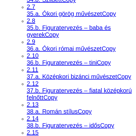
2.7
35.a. Ókori görög művészetCopy
2.8
35.b. Figuratervezés – baba és
gyerekCopy
2.9
36.a. Ókori római művészetCopy
2.10
36.b. Figuratervezés – tiniCopy
2.11
37.a. Középkori bizánci művészetCopy
2.12
37.b. Figuratervezés – fiatal középkorú
felnőttCopy
2.13
38.a. Román stílusCopy
2.14
38.b. Figuratervezés – idősCopy
2.15