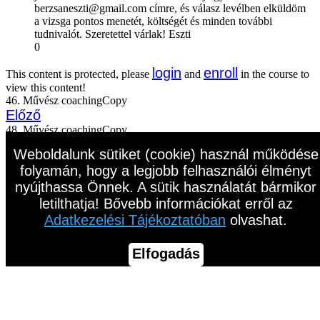
berzsaneszti@gmail.com címre, és válasz levélben elküldöm
a vizsga pontos menetét, költségét és minden további
tudnivalót. Szeretettel várlak! Eszti
0
login
enroll
This content is protected, please
and
in the course to
view this content!
46. Művész coachingCopy
Előző
48. Művész coachingCopy
Következő
Weboldalunk sütiket (cookie) használ működése
folyamán, hogy a legjobb felhasználói élményt
nyújthassa Önnek. A sütik használatát bármikor
letilthatja! Bővebb információkat erről az
Adatkezelési Tájékoztatóban
olvashat.
Elfogadás