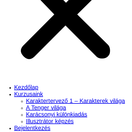
Kezdőlap
Kurzusaink
Karaktertervező 1 – Karakterek világa
A Tenger világa
Karácsonyi különkiadás
Illusztrátor képzés
Bejelentkezés