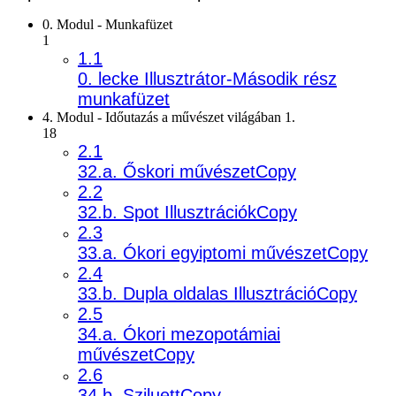
0. Modul - Munkafüzet
1
1.1
0. lecke Illusztrátor-Második rész
munkafüzet
4. Modul - Időutazás a művészet világában 1.
18
2.1
32.a. Őskori művészetCopy
2.2
32.b. Spot IllusztrációkCopy
2.3
33.a. Ókori egyiptomi művészetCopy
2.4
33.b. Dupla oldalas IllusztrációCopy
2.5
34.a. Ókori mezopotámiai
művészetCopy
2.6
34.b. SziluettCopy