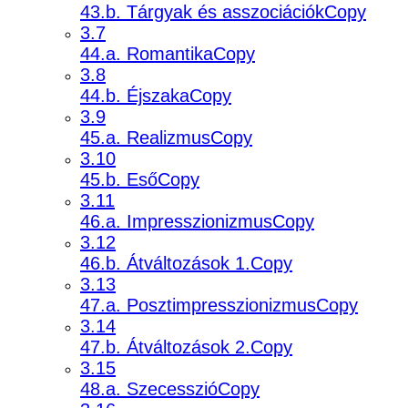
43.b. Tárgyak és asszociációkCopy
3.7
44.a. RomantikaCopy
3.8
44.b. ÉjszakaCopy
3.9
45.a. RealizmusCopy
3.10
45.b. EsőCopy
3.11
46.a. ImpresszionizmusCopy
3.12
46.b. Átváltozások 1.Copy
3.13
47.a. PosztimpresszionizmusCopy
3.14
47.b. Átváltozások 2.Copy
3.15
48.a. SzecesszióCopy