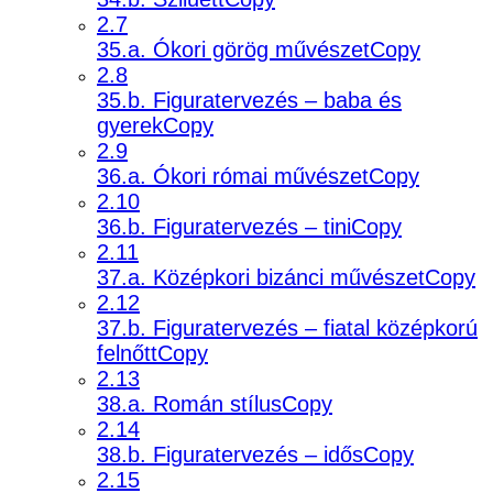
2.7
35.a. Ókori görög művészetCopy
2.8
35.b. Figuratervezés – baba és
gyerekCopy
2.9
36.a. Ókori római művészetCopy
2.10
36.b. Figuratervezés – tiniCopy
2.11
37.a. Középkori bizánci művészetCopy
2.12
37.b. Figuratervezés – fiatal középkorú
felnőttCopy
2.13
38.a. Román stílusCopy
2.14
38.b. Figuratervezés – idősCopy
2.15