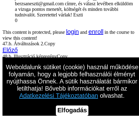
berzsaneszti@gmail.com címre, és válasz levélben elküldöm
a vizsga pontos menetét, költségét és minden további
tudnivalót. Szeretettel várlak! Eszti
0
login
enroll
This content is protected, please
and
in the course to
view this content!
47.b. Átváltozások 2.Copy
Előző
48.b. Illusztráció képregényCopy
Következő
Weboldalunk sütiket (cookie) használ működése
folyamán, hogy a legjobb felhasználói élményt
nyújthassa Önnek. A sütik használatát bármikor
letilthatja! Bővebb információkat erről az
Adatkezelési Tájékoztatóban
olvashat.
Elfogadás