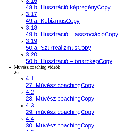
3.16
48.b. Illusztráció képregényCopy
3.17
49.a. KubizmusCopy
3.18
49.b. Illusztráció – asszociációCopy
3.19
50.a. SzürrealizmusCopy
3.20
50.b. Illusztráció – önarcképCopy
Művész coaching videók
26
4.1
27. Művész coachingCopy
4.2
28. Művész coachingCopy
4.3
29. művész coachingCopy
4.4
30. Művész coachingCopy