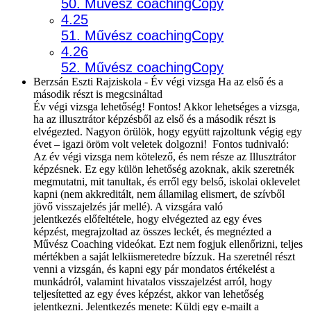
50. Művész coachingCopy
4.25
51. Művész coachingCopy
4.26
52. Művész coachingCopy
Berzsán Eszti Rajziskola - Év végi vizsga Ha az első és a
második részt is megcsináltad
Év végi vizsga lehetőség! Fontos! Akkor lehetséges a vizsga,
ha az illusztrátor képzésből az első és a második részt is
elvégezted. Nagyon örülök, hogy együtt rajzoltunk végig egy
évet – igazi öröm volt veletek dolgozni! Fontos tudnivaló:
Az év végi vizsga nem kötelező, és nem része az Illusztrátor
képzésnek. Ez egy külön lehetőség azoknak, akik szeretnék
megmutatni, mit tanultak, és erről egy belső, iskolai oklevelet
kapni (nem akkreditált, nem államilag elismert, de szívből
jövő visszajelzés jár mellé). A vizsgára való
jelentkezés előfeltétele, hogy elvégezted az egy éves
képzést, megrajzoltad az összes leckét, és megnézted a
Művész Coaching videókat. Ezt nem fogjuk ellenőrizni, teljes
mértékben a saját lelkiismeretedre bízzuk. Ha szeretnél részt
venni a vizsgán, és kapni egy pár mondatos értékelést a
munkádról, valamint hivatalos visszajelzést arról, hogy
teljesítetted az egy éves képzést, akkor van lehetőség
jelentkezni. Jelentkezés menete: Küldj egy e-mailt a