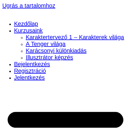
Ugrás a tartalomhoz
Kezdőlap
Kurzusaink
Karaktertervező 1 – Karakterek világa
A Tenger világa
Karácsonyi különkiadás
Illusztrátor képzés
Bejelentkezés
Regisztráció
Jelentkezés