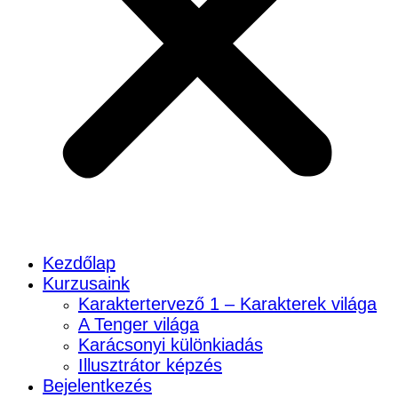
Kezdőlap
Kurzusaink
Karaktertervező 1 – Karakterek világa
A Tenger világa
Karácsonyi különkiadás
Illusztrátor képzés
Bejelentkezés