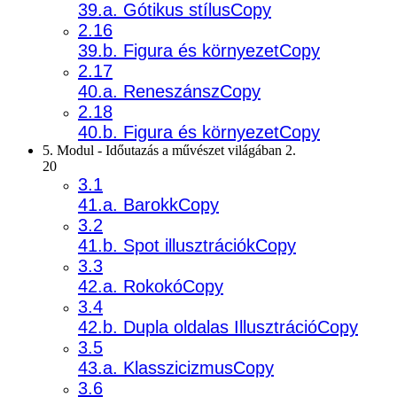
39.a. Gótikus stílusCopy
2.16
39.b. Figura és környezetCopy
2.17
40.a. ReneszánszCopy
2.18
40.b. Figura és környezetCopy
5. Modul - Időutazás a művészet világában 2.
20
3.1
41.a. BarokkCopy
3.2
41.b. Spot illusztrációkCopy
3.3
42.a. RokokóCopy
3.4
42.b. Dupla oldalas IllusztrációCopy
3.5
43.a. KlasszicizmusCopy
3.6