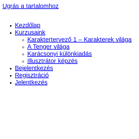
Ugrás a tartalomhoz
Kezdőlap
Kurzusaink
Karaktertervező 1 – Karakterek világa
A Tenger világa
Karácsonyi különkiadás
Illusztrátor képzés
Bejelentkezés
Regisztráció
Jelentkezés