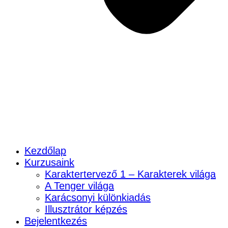
Kezdőlap
Kurzusaink
Karaktertervező 1 – Karakterek világa
A Tenger világa
Karácsonyi különkiadás
Illusztrátor képzés
Bejelentkezés