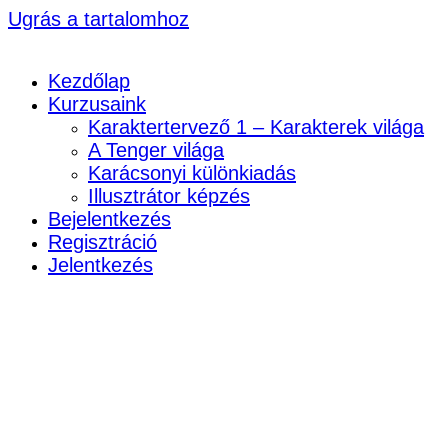
Ugrás a tartalomhoz
Kezdőlap
Kurzusaink
Karaktertervező 1 – Karakterek világa
A Tenger világa
Karácsonyi különkiadás
Illusztrátor képzés
Bejelentkezés
Regisztráció
Jelentkezés