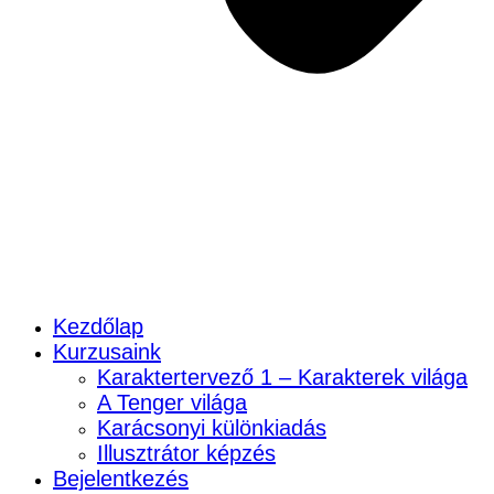
Kezdőlap
Kurzusaink
Karaktertervező 1 – Karakterek világa
A Tenger világa
Karácsonyi különkiadás
Illusztrátor képzés
Bejelentkezés